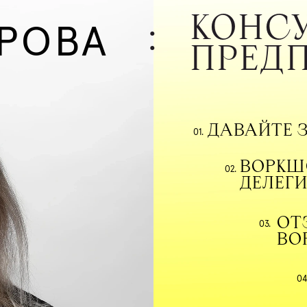
КОНСУ
:
РОВА
ПРЕД
ДАВАЙТЕ 
01.
ВОРКШО
02.
ДЕЛЕГ
ОТ
03.
ВО
04